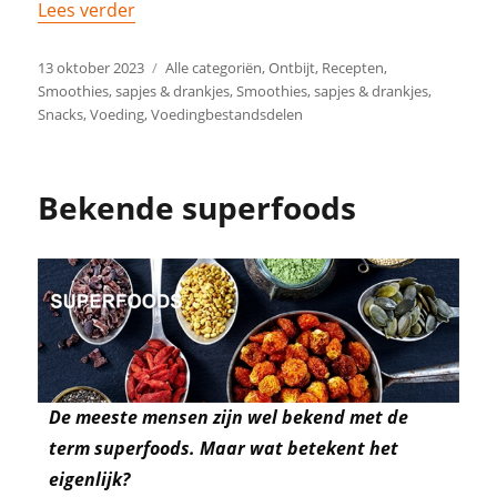
Lees verder
13 oktober 2023
Alle categoriën
,
Ontbijt
,
Recepten
,
Smoothies, sapjes & drankjes
,
Smoothies, sapjes & drankjes
,
Snacks
,
Voeding
,
Voedingbestandsdelen
Bekende superfoods
De meeste mensen zijn wel bekend met de
term superfoods. Maar wat betekent het
eigenlijk?